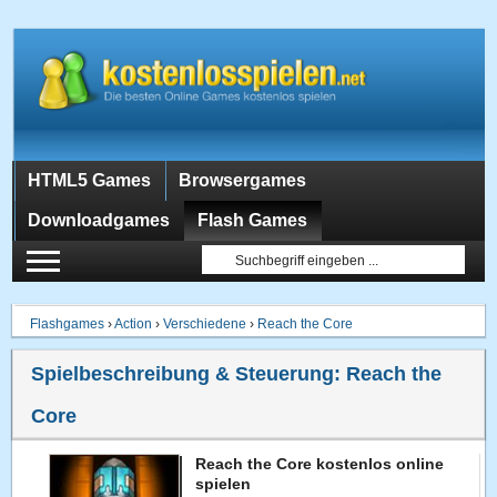
HTML5 Games
Browsergames
Downloadgames
Flash Games
Flashgames
›
Action
›
Verschiedene
›
Reach the Core
Spielbeschreibung & Steuerung:
Reach the
Core
Reach the Core kostenlos online
spielen