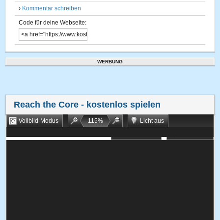
›
Kommentar schreiben
Code für deine Webseite:
WERBUNG
Reach the Core
- kostenlos spielen
Vollbild-Modus
115
%
Licht aus
Bookmarken
Zufallsspiel