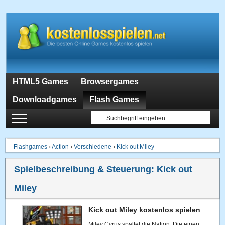
HTML5 Games
Browsergames
Downloadgames
Flash Games
Flashgames
›
Action
›
Verschiedene
›
Kick out Miley
Spielbeschreibung & Steuerung:
Kick out
Miley
Kick out Miley kostenlos spielen
Miley Cyrus spaltet die Nation. Die einen