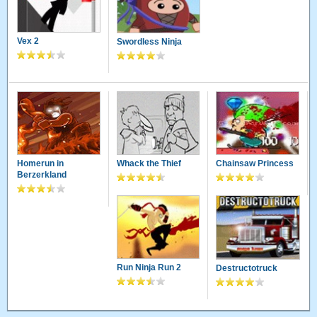
Vex 2
Swordless Ninja
Homerun in
Whack the Thief
Chainsaw Princess
Berzerkland
Run Ninja Run 2
Destructotruck