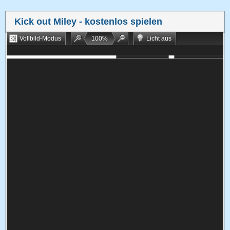
Kick out Miley
- kostenlos spielen
Vollbild-Modus
100
%
Licht aus
Bookmarken
Zufallsspiel