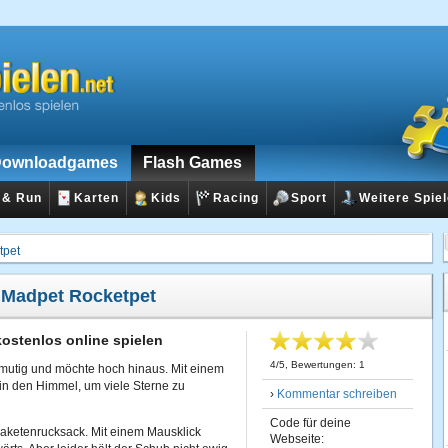
ownloadgames
Flash Games
 & Run
Karten
Kids
Racing
Sport
Weitere Spie
tpet
:
Madpet Rocketpet
ostenlos online spielen
4
/
5
, Bewertungen:
1
 mutig und möchte hoch hinaus. Mit einem
in den Himmel, um viele Sterne zu
›
Kommentar schreiben
Code für deine
aketenrucksack. Mit einem Mausklick
Webseite: