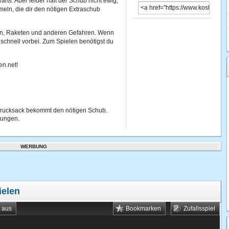
rts. Aber leider hält der Schub nicht ewig,
meln, die dir den nötigen Extraschub
n, Raketen und anderen Gefahren. Wenn
z schnell vorbei. Zum Spielen benötigst du
en.net!
enrucksack bekommt den nötigen Schub.
gungen.
WERBUNG
ielen
t aus
Bookmarken
Zufallsspiel