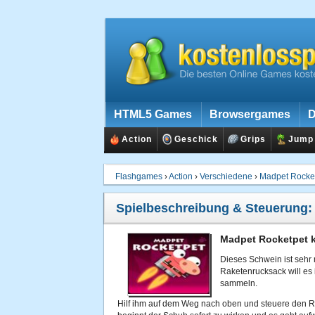
HTML5 Games
Browsergames
D
Action
Geschick
Grips
Jump
Flashgames
›
Action
›
Verschiedene
›
Madpet Rocke
Spielbeschreibung & Steuerung
Madpet Rocketpet k
Dieses Schwein ist sehr
Raketenrucksack will es 
sammeln.
Hilf ihm auf dem Weg nach oben und steuere den R