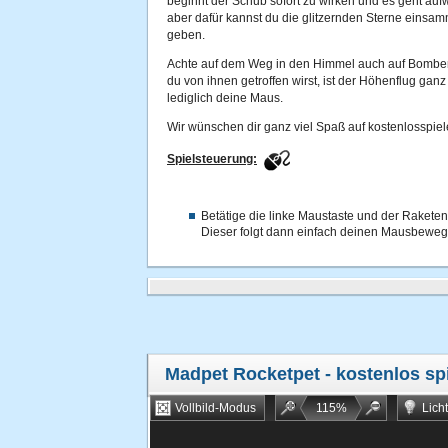
beginnt der Schub sofort zu wirken und es geht aufwä
aber dafür kannst du die glitzernden Sterne einsam
geben.
Achte auf dem Weg in den Himmel auch auf Bombe
du von ihnen getroffen wirst, ist der Höhenflug gan
lediglich deine Maus.
Wir wünschen dir ganz viel Spaß auf kostenlosspiel
Spielsteuerung:
Betätige die linke Maustaste und der Raket
Dieser folgt dann einfach deinen Mausbewe
Madpet Rocketpet
- kostenlos sp
Vollbild-Modus
115
%
Lich