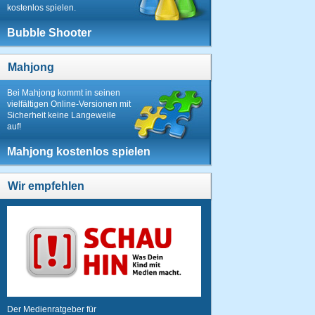
kostenlos spielen.
Bubble Shooter
Mahjong
Bei Mahjong kommt in seinen
vielfältigen Online-Versionen mit
Sicherheit keine Langeweile
auf!
Mahjong kostenlos spielen
Wir empfehlen
Der Medienratgeber für