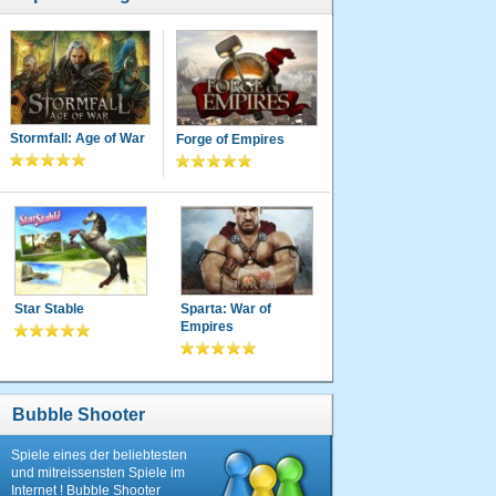
Stormfall: Age of War
Forge of Empires
Star Stable
Sparta: War of
Empires
Bubble Shooter
Spiele eines der beliebtesten
und mitreissensten Spiele im
Internet ! Bubble Shooter