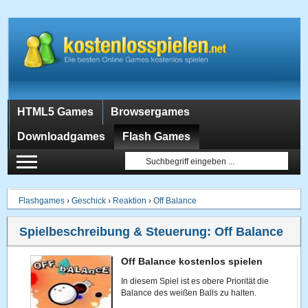
HTML5 Games
Browsergames
Downloadgames
Flash Games
Flashgames
›
Geschick
›
Reaktion
›
Off Balance
Spielbeschreibung & Steuerung:
Off Balance
Off Balance kostenlos spielen
In diesem Spiel ist es obere Priorität die
Balance des weißen Balls zu halten.