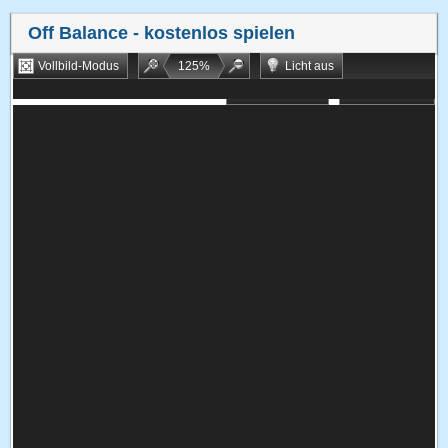
Off Balance
- kostenlos spielen
Vollbild-Modus
125
%
Licht aus
Bookmarken
Zufallsspiel