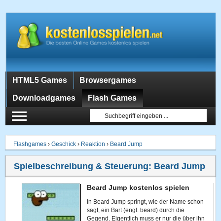
HTML5 Games
Browsergames
Downloadgames
Flash Games
Flashgames
›
Geschick
›
Reaktion
›
Beard Jump
Spielbeschreibung & Steuerung:
Beard Jump
Beard Jump kostenlos spielen
In Beard Jump springt, wie der Name schon
sagt, ein Bart (engl. beard) durch die
Gegend. Eigentlich muss er nur die über ihn