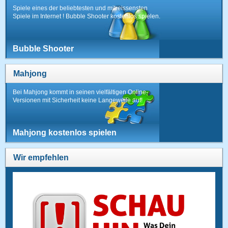
Spiele eines der beliebtesten und mitreissensten
Spiele im Internet ! Bubble Shooter kostenlos spielen.
Bubble Shooter
Mahjong
Bei Mahjong kommt in seinen vielfältigen Online-
Versionen mit Sicherheit keine Langeweile auf!
Mahjong kostenlos spielen
Wir empfehlen