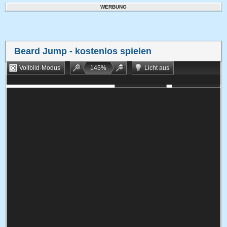
WERBUNG
Beard Jump
- kostenlos spielen
Vollbild-Modus
145
%
Licht aus
Bookmarken
Zufallsspiel