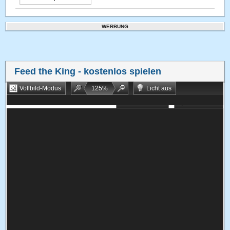
WERBUNG
Feed the King
- kostenlos spielen
Vollbild-Modus
125
%
Licht aus
Bookmarken
Zufallsspiel