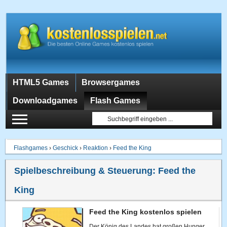
HTML5 Games
Browsergames
Downloadgames
Flash Games
Flashgames
›
Geschick
›
Reaktion
›
Feed the King
Spielbeschreibung & Steuerung:
Feed the
King
Feed the King kostenlos spielen
Der König des Landes hat großen Hunger.