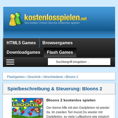
HTML5 Games
Browsergames
Downloadgames
Flash Games
Flashgames
›
Geschick
›
Verschiedene
›
Bloons 2
Spielbeschreibung & Steuerung:
Bloons 2
Bloons 2 kostenlos spielen
Der kleine Affe mit den Dartpfeilen ist wieder
da. Im zweiten Teil musst Du wieder mit
Dartpfeilen, so viele Luftballons wie möglich