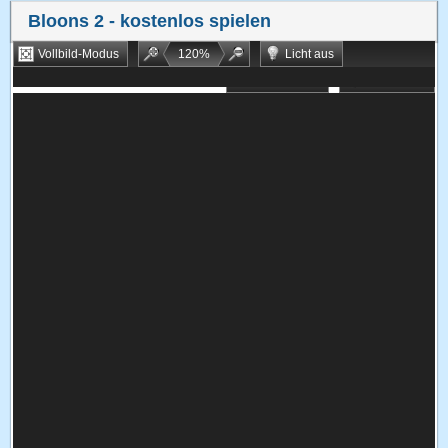
Bloons 2
- kostenlos spielen
Vollbild-Modus
120
%
Licht aus
Bookmarken
Zufallsspiel