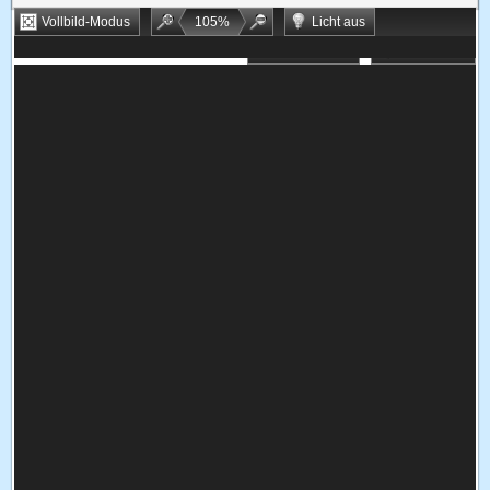
Vollbild-Modus
105
%
Licht aus
Bookmarken
Zufallsspiel