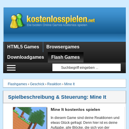
HTML5 Games
Browsergames
Downloadgames
Flash Games
Flashgames
›
Geschick
›
Reaktion
›
Mine It
Spielbeschreibung & Steuerung:
Mine It
Mine It kostenlos spielen
In diesem Game sind deine Reaktionen und
etwas Glück gefragt. Denn hier ist es deine
Aufgabe, alle Blöcke, die sich von der