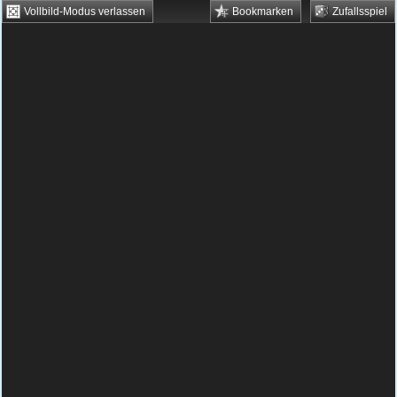
Vollbild-Modus verlassen
Bookmarken
Zufallsspiel
HTML5 Games
Browsergames
Downloadgames
Flash Games
Flashgames
›
Grips
›
Mahjong
›
Mahjongg
Spielbeschreibung & Steuerung:
Mahjongg
Beim Spiel Mahjongg musst du versuchen,
alle Steine vom Bildschirm verschwinden zu
lassen. Dies gelingt dir, indem du immer
zwei Steine mit den gleichen Symbolen
anklickst. Gar nicht so einfach, weil sich die