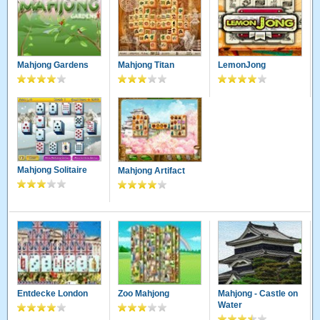
was für levels? Ich sehe bei diesem Spiel immer nur dieses
eine Level.
uschiw
21.06.2011 · 06:10 Uhr
ein Spiel dasa man immer wieder spielen kann es macht
Mahjong Gardens
Mahjong Titan
LemonJong
einfach super Spaß
siggi
01.05.2011 · 15:32 Uhr
und wie kannich das spiel starten
Mahjong Solitaire
Mahjong Artifact
fleur
28.09.2010 · 19:45 Uhr
Macht wirklich Riesen-Spaß. Ich würde nur gerne endlich
einmal alle Level hintereinander schaffen.
vorsicht46
31.07.2010 · 18:13 Uhr
vorsicht46 Ich finde es sehr gut, nur schade dass es keine
weiteren Level gibt....
Entdecke London
Zoo Mahjong
Mahjong - Castle on
Water