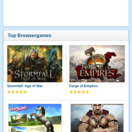
Top Browsergames
Stormfall: Age of War
Forge of Empires