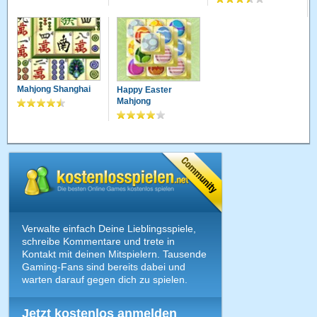
Mahjong Shanghai
Happy Easter
Mahjong
Verwalte einfach Deine Lieblingsspiele,
schreibe Kommentare und trete in
Kontakt mit deinen Mitspielern. Tausende
Gaming-Fans sind bereits dabei und
warten darauf gegen dich zu spielen.
Jetzt kostenlos anmelden