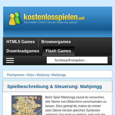
HTML5 Games
Browsergames
Downloadgames
Flash Games
Flashgames
›
Grips
›
Mahjong
›
Mahjongg
Spielbeschreibung & Steuerung:
Mahjongg
Beim Spiel Mahjongg musst du versuchen,
alle Steine vom Bildschirm verschwinden zu
lassen. Dies gelingt dir, indem du immer
zwei Steine mit den gleichen Symbolen
anklickst. Gar nicht so einfach, weil sich die