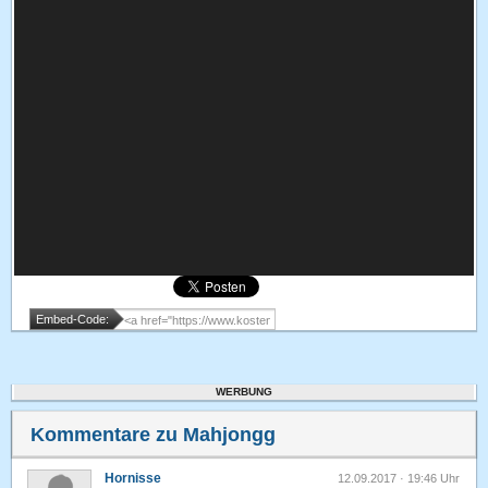
Embed-Code:
WERBUNG
Kommentare zu Mahjongg
Hornisse
12.09.2017 · 19:46 Uhr