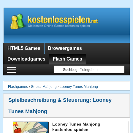
HTML5 Games
Browsergames
Downloadgames
Flash Games
Flashgames
›
Grips
›
Mahjong
›
Looney Tunes Mahjong
Spielbeschreibung & Steuerung:
Looney
Tunes Mahjong
Looney Tunes Mahjong
kostenlos spielen