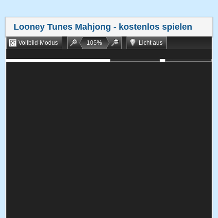
Looney Tunes Mahjong
- kostenlos spielen
Vollbild-Modus
105
%
Licht aus
Bookmarken
Zufallsspiel