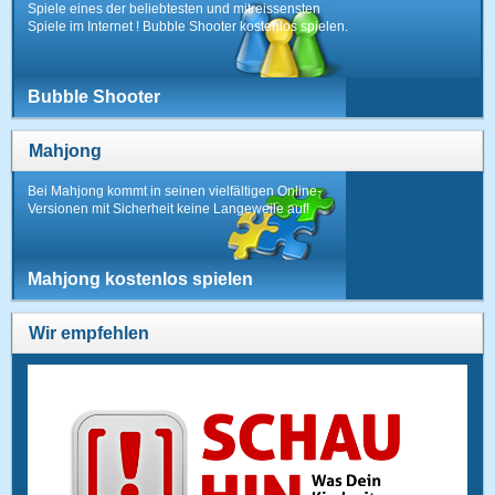
Spiele eines der beliebtesten und mitreissensten
Spiele im Internet ! Bubble Shooter kostenlos spielen.
Bubble Shooter
Mahjong
Bei Mahjong kommt in seinen vielfältigen Online-
Versionen mit Sicherheit keine Langeweile auf!
Mahjong kostenlos spielen
Wir empfehlen