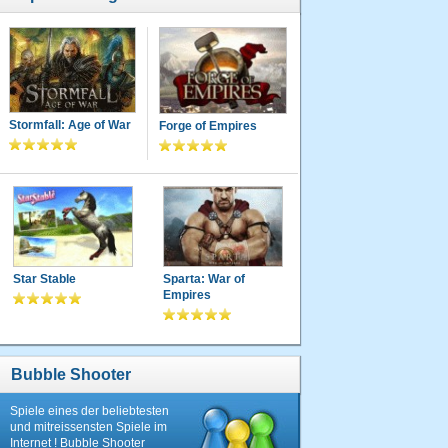
Stormfall: Age of War
Forge of Empires
Star Stable
Sparta: War of
Empires
Bubble Shooter
Spiele eines der beliebtesten
und mitreissensten Spiele im
Internet ! Bubble Shooter