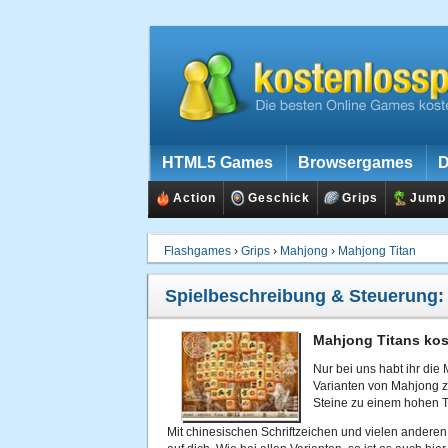
HTML5 Games
Browsergames
D
Action
Geschick
Grips
Jump
Flashgames
›
Grips
›
Mahjong
›
Mahjong Titan
Spielbeschreibung & Steuerung
Mahjong Titans kos
Nur bei uns habt ihr die 
Varianten von Mahjong zu
Steine zu einem hohen T
Mit chinesischen Schriftzeichen und vielen anderen