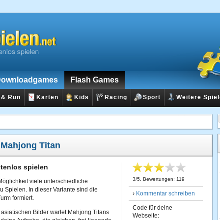
ownloadgames
Flash Games
 & Run
Karten
Kids
Racing
Sport
Weitere Spie
:
Mahjong Titan
tenlos spielen
3
/
5
, Bewertungen:
119
Möglichkeit viele unterschiedliche
 Spielen. In dieser Variante sind die
›
Kommentar schreiben
urm formiert.
Code für deine
 asiatischen Bilder wartet Mahjong Titans
Webseite: