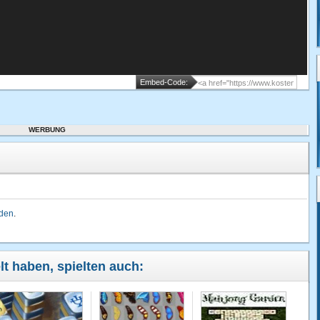
Embed-Code:
WERBUNG
lden
.
lt haben, spielten auch: