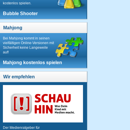
kostenlos spielen.
Bubble Shooter
Mahjong
Bei Mahjong kommt in seinen
vielfältigen Online-Versionen mit
Sicherheit keine Langeweile
auf!
Mahjong kostenlos spielen
Wir empfehlen
Der Medienratgeber für