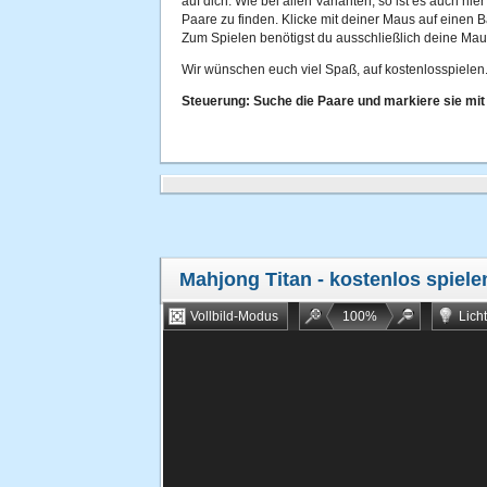
auf dich. Wie bei allen Varianten, so ist es auch hie
Paare zu finden. Klicke mit deiner Maus auf einen 
Zum Spielen benötigst du ausschließlich deine Mau
Wir wünschen euch viel Spaß, auf kostenlosspielen.
Steuerung: Suche die Paare und markiere sie mit
Mahjong Titan
- kostenlos spiele
Vollbild-Modus
100
%
Lich