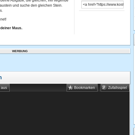
r deine Aufgabe, die gleichen, frei liegende
Baustein und suche den gleichen Stein.
s.
net!
 deiner Maus.
WERBUNG
n
t aus
Bookmarken
Zufallsspiel