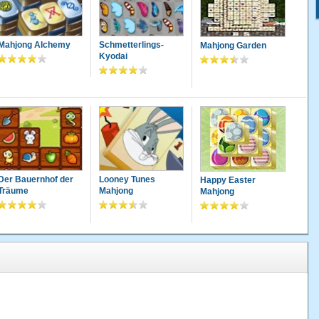
Mahjong Alchemy
Schmetterlings-
Mahjong Garden
Kyodai
Der Bauernhof der
Looney Tunes
Happy Easter
Träume
Mahjong
Mahjong