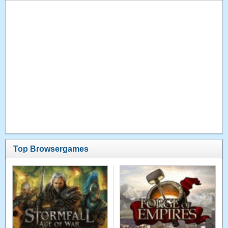
Top Browsergames