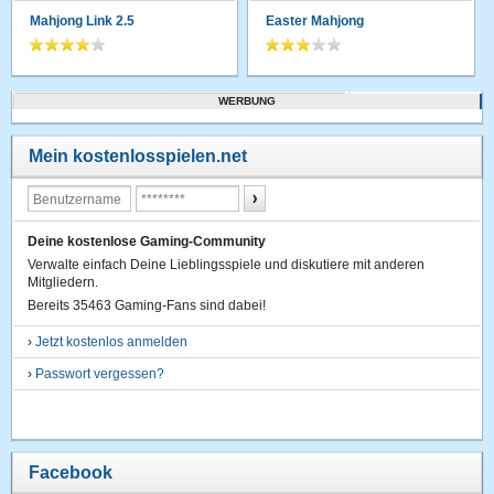
Mahjong Link 2.5
Easter Mahjong
WERBUNG
Mein kostenlosspielen.net
Deine kostenlose Gaming-Community
Verwalte einfach Deine Lieblingsspiele und diskutiere mit anderen
Mitgliedern.
Bereits 35463 Gaming-Fans sind dabei!
›
Jetzt kostenlos anmelden
›
Passwort vergessen?
Facebook