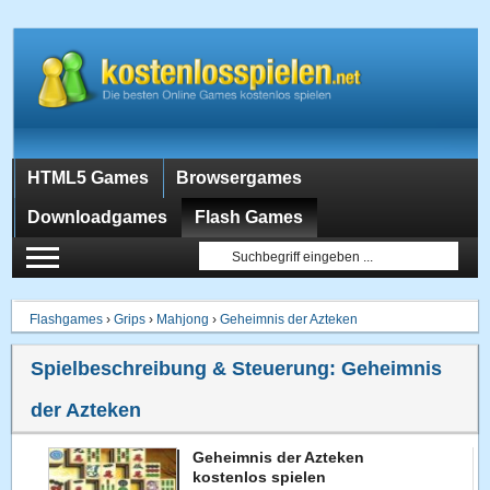
HTML5 Games
Browsergames
Downloadgames
Flash Games
Flashgames
›
Grips
›
Mahjong
›
Geheimnis der Azteken
Spielbeschreibung & Steuerung:
Geheimnis
der Azteken
Geheimnis der Azteken
kostenlos spielen