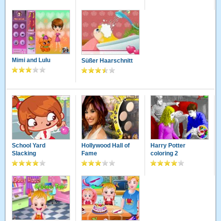
Mimi and Lulu
Süßer Haarschnitt
School Yard
Hollywood Hall of
Harry Potter
Slacking
Fame
coloring 2