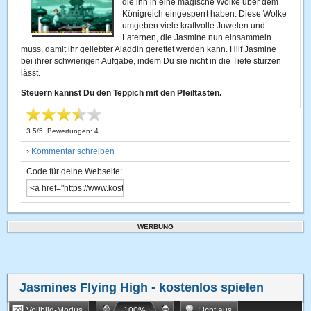
die ihn in eine magische Wolke über dem
Königreich eingesperrt haben. Diese Wolke
umgeben viele kraftvolle Juwelen und
Laternen, die Jasmine nun einsammeln
muss, damit ihr geliebter Aladdin gerettet werden kann. Hilf Jasmine
bei ihrer schwierigen Aufgabe, indem Du sie nicht in die Tiefe stürzen
lässt.
Steuern kannst Du den Teppich mit den Pfeiltasten.
3.5
/
5
, Bewertungen:
4
›
Kommentar schreiben
Code für deine Webseite:
WERBUNG
Jasmines Flying High
- kostenlos spielen
Vollbild-Modus
100
%
Licht aus