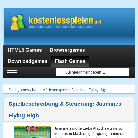
HTML5 Games
Browsergames
Downloadgames
Flash Games
Flashgames
›
Kids
›
Mädchenspiele
›
Jasmines Flying High
Spielbeschreibung & Steuerung:
Jasmines
Flying High
Jasmine‘s große Liebe Aladdin wurde von
den bösen Mächten gefangen genommen,