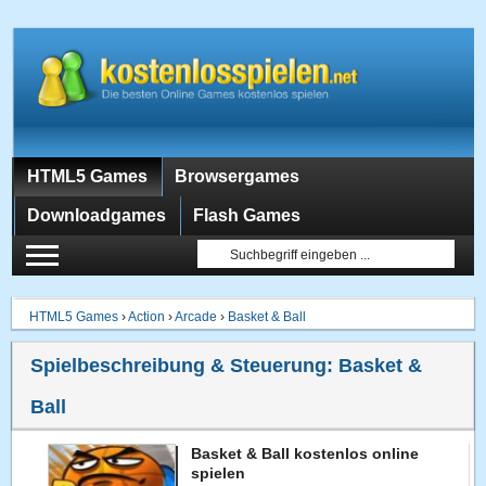
HTML5 Games
Browsergames
Downloadgames
Flash Games
HTML5 Games
›
Action
›
Arcade
›
Basket & Ball
Spielbeschreibung & Steuerung:
Basket &
Ball
Basket & Ball kostenlos online
spielen