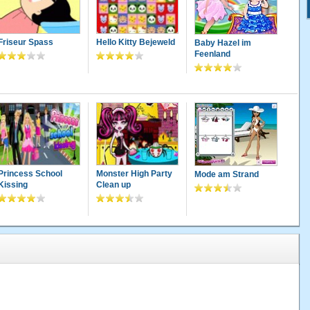
Friseur Spass
Hello Kitty Bejeweld
Baby Hazel im
Feenland
Princess School
Monster High Party
Mode am Strand
Kissing
Clean up