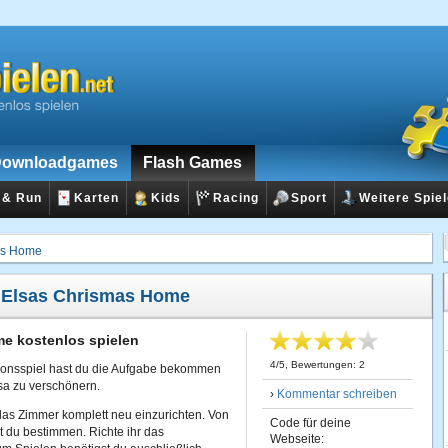
ownloadgames
Flash Games
 & Run
Karten
Kids
Racing
Sport
Weitere Spie
as Home
:
Elsas Chrismas Home
e kostenlos spielen
4
/
5
, Bewertungen:
2
tionsspiel hast du die Aufgabe bekommen
a zu verschönern.
›
Kommentar schreiben
das Zimmer komplett neu einzurichten. Von
Code für deine
 du bestimmen. Richte ihr das
Webseite: