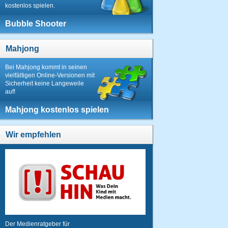
kostenlos spielen.
Bubble Shooter
Mahjong
Bei Mahjong kommt in seinen
vielfältigen Online-Versionen mit
Sicherheit keine Langeweile
auf!
Mahjong kostenlos spielen
Wir empfehlen
Der Medienratgeber für