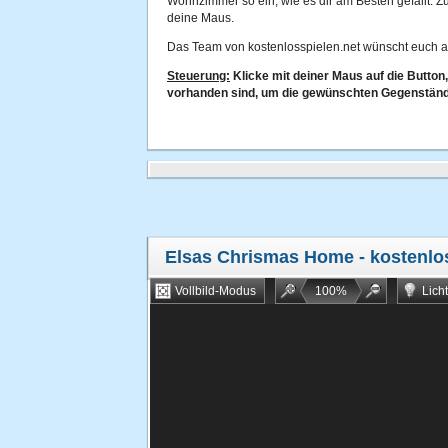
Wohnzimmer so ein, wie es dir am Besten gefällt. Z
deine Maus.
Das Team von kostenlosspielen.net wünscht euch a
Steuerung:
Klicke mit deiner Maus auf die Button
vorhanden sind, um die gewünschten Gegenständ
Elsas Chrismas Home
- kostenlo
Vollbild-Modus
100
%
Lich