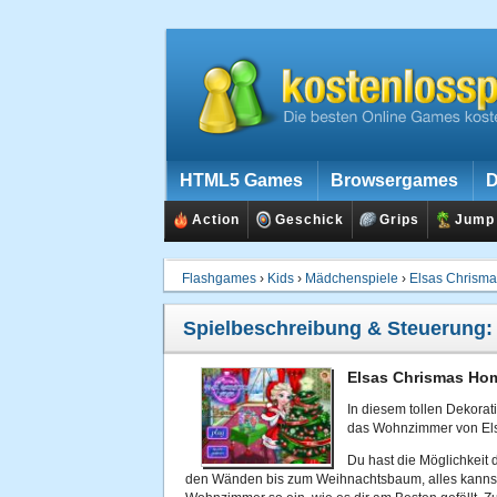
HTML5 Games
Browsergames
D
Action
Geschick
Grips
Jump
Flashgames
›
Kids
›
Mädchenspiele
›
Elsas Chrism
Spielbeschreibung & Steuerung
Elsas Chrismas Hom
In diesem tollen Dekora
das Wohnzimmer von Els
Du hast die Möglichkeit 
den Wänden bis zum Weihnachtsbaum, alles kannst