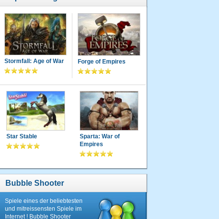
Stormfall: Age of War
Forge of Empires
Star Stable
Sparta: War of
Empires
Bubble Shooter
Spiele eines der beliebtesten
und mitreissensten Spiele im
Internet ! Bubble Shooter