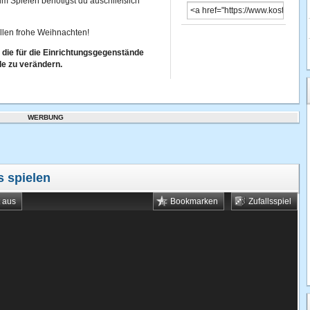
um Spielen benötigst du auschließlich
llen frohe Weihnachten!
, die für die Einrichtungsgegenstände
e zu verändern.
WERBUNG
s spielen
t aus
Bookmarken
Zufallsspiel