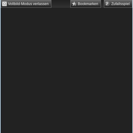
Vollbild-Modus verlassen
Bookmarken
Zufallsspiel
HTML5 Games
Browsergames
Downloadgames
Flash Games
Flashgames
›
Geschick
›
Verschiedene
›
Fireboy & Watergirl in the
Forest Temple
Spielbeschreibung & Steuerung:
Fireboy &
Watergirl in the Forest Temple
Hilf Fireboy und Watergirl gemeinsam den