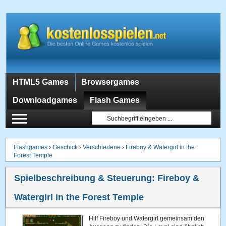
HTML5 Games
Browsergames
Downloadgames
Flash Games
Flashgames
›
Geschick
›
Verschiedene
›
Fireboy & Watergirl in the
Forest Temple
Spielbeschreibung & Steuerung:
Fireboy &
Watergirl in the Forest Temple
Hilf Fireboy und Watergirl gemeinsam den