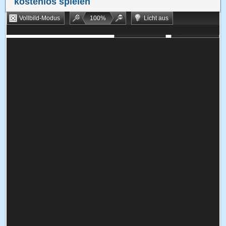
kostenlos spielen
Vollbild-Modus
100
%
Licht aus
Bookmarken
Zufallsspiel