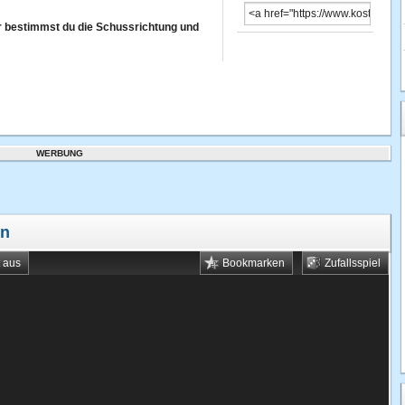
hr bestimmst du die Schussrichtung und
WERBUNG
en
t aus
Bookmarken
Zufallsspiel