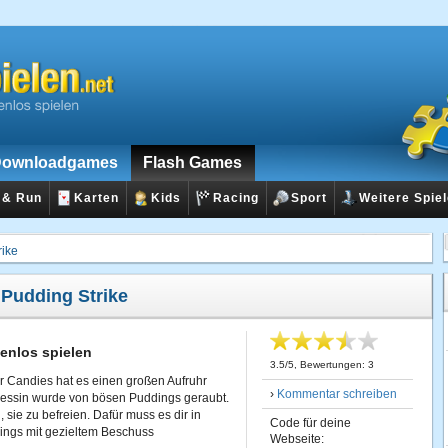
ownloadgames
Flash Games
 & Run
Karten
Kids
Racing
Sport
Weitere Spie
rike
:
Pudding Strike
enlos spielen
3.5
/
5
, Bewertungen:
3
der Candies hat es einen großen Aufruhr
›
Kommentar schreiben
zessin wurde von bösen Puddings geraubt.
 sie zu befreien. Dafür muss es dir in
Code für deine
ings mit gezieltem Beschuss
Webseite: