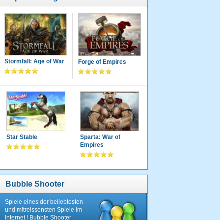
Stormfall: Age of War
Forge of Empires
Star Stable
Sparta: War of
Empires
Bubble Shooter
Spiele eines der beliebtesten
und mitreissensten Spiele im
Internet ! Bubble Shooter