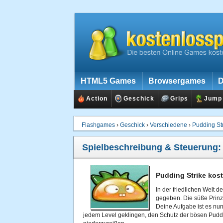
HTML5 Games
Browsergames
D
Action
Geschick
Grips
Jump
Flashgames
›
Geschick
›
Verschiedene
›
Pudding St
Spielbeschreibung & Steuerung
Pudding Strike kost
In der friedlichen Welt 
gegeben. Die süße Prin
Deine Aufgabe ist es nun,
jedem Level geklingen, den Schutz der bösen Pudd