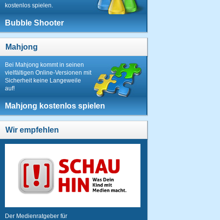
kostenlos spielen.
Bubble Shooter
Mahjong
Bei Mahjong kommt in seinen
vielfältigen Online-Versionen mit
Sicherheit keine Langeweile
auf!
Mahjong kostenlos spielen
Wir empfehlen
Der Medienratgeber für