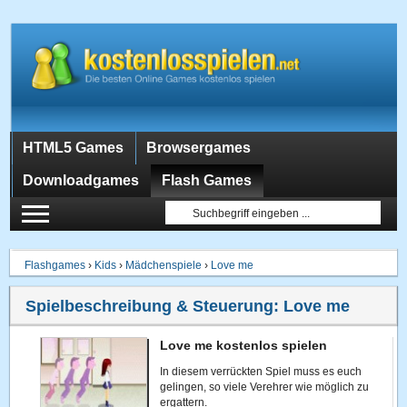
HTML5 Games
Browsergames
Downloadgames
Flash Games
Flashgames
›
Kids
›
Mädchenspiele
›
Love me
Spielbeschreibung & Steuerung:
Love me
Love me kostenlos spielen
In diesem verrückten Spiel muss es euch
gelingen, so viele Verehrer wie möglich zu
ergattern.