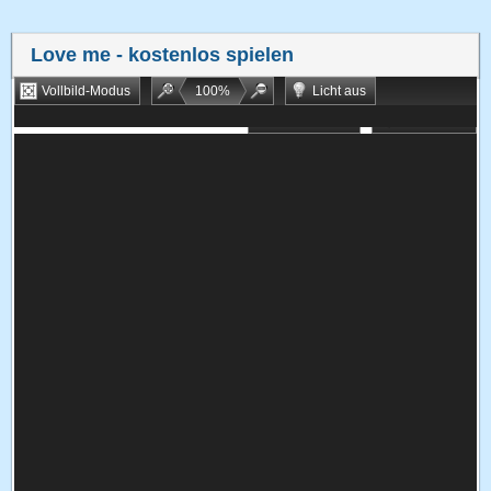
Love me
- kostenlos spielen
Vollbild-Modus
100
%
Licht aus
Bookmarken
Zufallsspiel