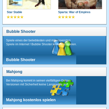
Star Stable
Sparta: War of Empires
Bubble Shooter
Spiele eines der beliebtesten und mitreissensten
Spiele im Internet ! Bubble Shooter kostenlos spielen.
Bubble Shooter
Mahjong
Bei Mahjong kommt in seinen vielfältigen Online-
Versionen mit Sicherheit keine Langeweile auf!
Mahjong kostenlos spielen