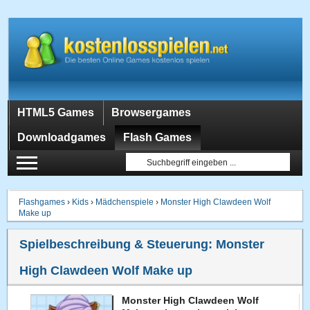
HTML5 Games
Browsergames
Downloadgames
Flash Games
Flashgames
›
Kids
›
Mädchenspiele
›
Monster High Clawdeen Wolf
Make up
Spielbeschreibung & Steuerung:
Monster
High Clawdeen Wolf Make up
Monster High Clawdeen Wolf