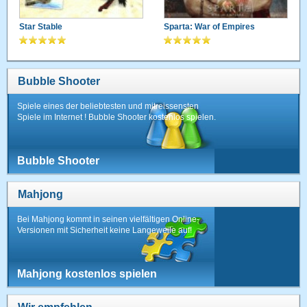
Star Stable
Sparta: War of Empires
Bubble Shooter
Spiele eines der beliebtesten und mitreissensten
Spiele im Internet ! Bubble Shooter kostenlos spielen.
Bubble Shooter
Mahjong
Bei Mahjong kommt in seinen vielfältigen Online-
Versionen mit Sicherheit keine Langeweile auf!
Mahjong kostenlos spielen