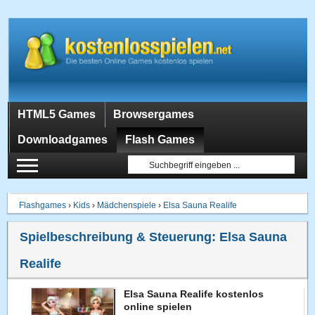
HTML5 Games
Browsergames
Downloadgames
Flash Games
Flashgames
›
Kids
›
Mädchenspiele
›
Elsa Sauna Realife
Spielbeschreibung & Steuerung:
Elsa Sauna
Realife
Elsa Sauna Realife kostenlos
online spielen