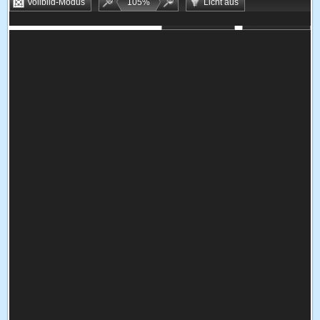
Vollbild-Modus
105
%
Licht aus
Bookmarken
Zufallsspiel