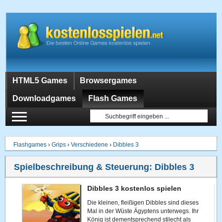
HTML5 Games
Browsergames
Downloadgames
Flash Games
Flashgames
›
Grips
›
Verschiedene
›
Dibbles 3
Spielbeschreibung & Steuerung:
Dibbles 3
Dibbles 3 kostenlos spielen
Die kleinen, fleißigen Dibbles sind dieses
Mal in der Wüste Ägyptens unterwegs. Ihr
König ist dementsprechend stilecht als