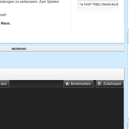
srüstungen zu verbessern. Zum Spielen
net!
r Maus.
WERBUNG
t aus
Bookmarken
Zufallsspiel