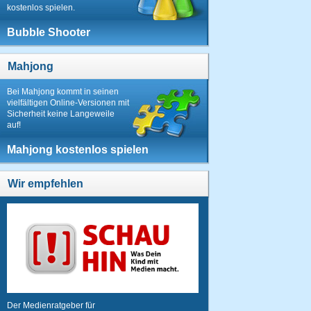
kostenlos spielen.
Bubble Shooter
Mahjong
Bei Mahjong kommt in seinen
vielfältigen Online-Versionen mit
Sicherheit keine Langeweile
auf!
Mahjong kostenlos spielen
Wir empfehlen
Der Medienratgeber für