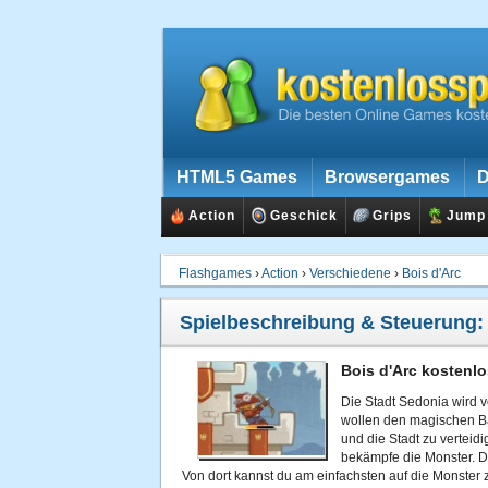
HTML5 Games
Browsergames
D
Action
Geschick
Grips
Jump
Flashgames
›
Action
›
Verschiedene
›
Bois d'Arc
Spielbeschreibung & Steuerung
Bois d'Arc kostenlo
Die Stadt Sedonia wird 
wollen den magischen Ba
und die Stadt zu verteid
bekämpfe die Monster. D
Von dort kannst du am einfachsten auf die Monster