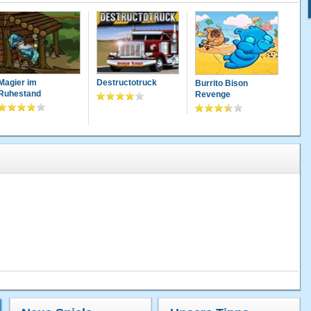
Magier im
Destructotruck
Burrito Bison
Ruhestand
Revenge