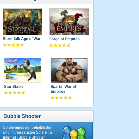
Stormfall: Age of War
Forge of Empires
Star Stable
Sparta: War of
Empires
Bubble Shooter
Spiele eines der beliebtesten
und mitreissensten Spiele im
Internet ! Bubble Shooter