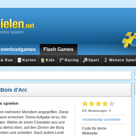
ownloadgames
Flash Games
 & Run
Karten
Kids
Racing
Sport
Weitere Spie
:
Bois d'Arc
s spielen
4
/
5
, Bewertungen:
5
von mehreren Monstern angegriffen. Diese
um erreichen. Deine Aufgabe ist es, ihn
›
Kommentar schreiben
igen. Wähle dir einen Charakter aus und
u stehst oben, auf den Zinnen der Burg.
Code für deine
 zielen und schießen. Nach jedem Level
Webseite: