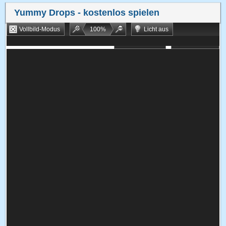
Yummy Drops
- kostenlos spielen
Vollbild-Modus
100
%
Licht aus
Bookmarken
Zufallsspiel