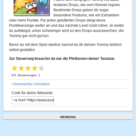
leckeren Drops, die vom Himmel regnen.
Bestimmte Drops geben dir sogar
besondere Features, wie ein Extraleben
oder mehr Punkte. Für jeden gefutterten Drops steigt deine
Punkteanzeige weiter an und das nächste Level rückt näher. Je weiter
du aufsteigst, umso schwieriger wird es den Drops auszuweichen, die
Yummy gar nicht gut tun.
Bevor du mit dem Spiel startest, kannst du dir deinen Yummy farblich
selbst gestalten.
Zur Steuerung brauchst du nur die Pfeiltasten deiner Tastatur.
4
/
5
, Bewertungen:
1
›
Kommentar schreiben
Code für deine Webseite:
WERBUNG