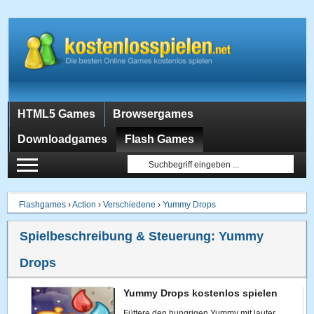
HTML5 Games
Browsergames
Downloadgames
Flash Games
Flashgames
›
Action
›
Verschiedene
›
Yummy Drops
Spielbeschreibung & Steuerung:
Yummy
Drops
Yummy Drops kostenlos spielen
Füttere den hungrigen Yummy mit lauter