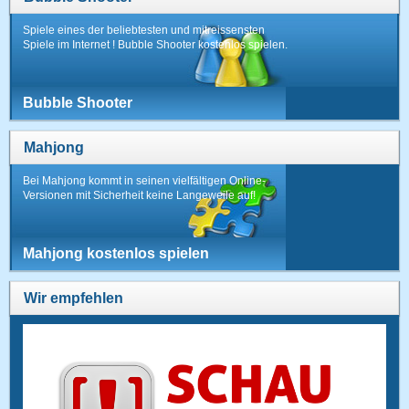
Spiele eines der beliebtesten und mitreissensten
Spiele im Internet ! Bubble Shooter kostenlos spielen.
Bubble Shooter
Mahjong
Bei Mahjong kommt in seinen vielfältigen Online-
Versionen mit Sicherheit keine Langeweile auf!
Mahjong kostenlos spielen
Wir empfehlen