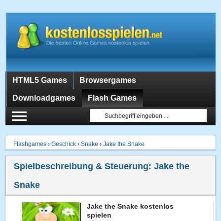
HTML5 Games
Browsergames
Downloadgames
Flash Games
Flashgames
›
Geschick
›
Snake
›
Jake the Snake
Spielbeschreibung & Steuerung:
Jake the
Snake
Jake the Snake kostenlos
spielen