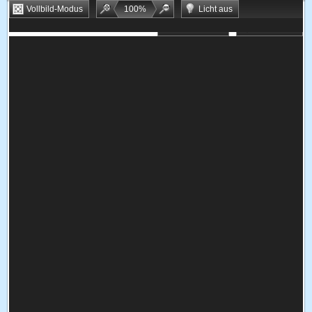
Vollbild-Modus
100
%
Licht aus
Bookmarken
Zufallsspiel