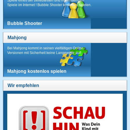
Spiele eines der beliebtesten und mitreissensten
Spiele im Internet ! Bubble Shooter kostenlos spielen.
Bubble Shooter
Mahjong
Bei Mahjong kommt in seinen vielfältigen Online-
Versionen mit Sicherheit keine Langeweile auf!
Mahjong kostenlos spielen
Wir empfehlen