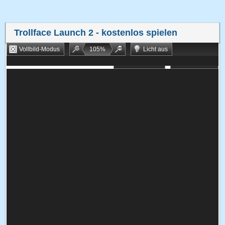
Trollface Launch 2
- kostenlos spielen
Vollbild-Modus
105
%
Licht aus
Bookmarken
Zufallsspiel