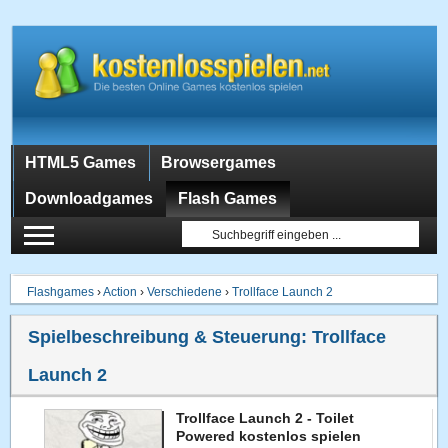
HTML5 Games
Browsergames
Downloadgames
Flash Games
Flashgames
›
Action
›
Verschiedene
›
Trollface Launch 2
Spielbeschreibung & Steuerung:
Trollface
Launch 2
Trollface Launch 2 - Toilet
Powered kostenlos spielen