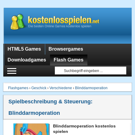
HTML5 Games
Browsergames
Downloadgames
Flash Games
Flashgames
›
Geschick
›
Verschiedene
›
Blinddarmoperation
Spielbeschreibung & Steuerung:
Blinddarmoperation
Blinddarmoperation kostenlos
spielen