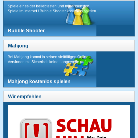
Spiele eines der beliebtesten und mitreissensten
Spiele im Internet ! Bubble Shooter kostenlos spielen.
Bubble Shooter
Mahjong
Bei Mahjong kommt in seinen vielfältigen Online-
Versionen mit Sicherheit keine Langeweile auf!
Mahjong kostenlos spielen
Wir empfehlen