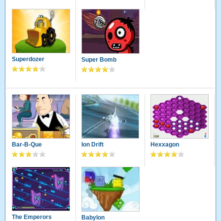
Superdozer
Super Bomb
Bar-B-Que
Ion Drift
Hexxagon
The Emperors
Babylon