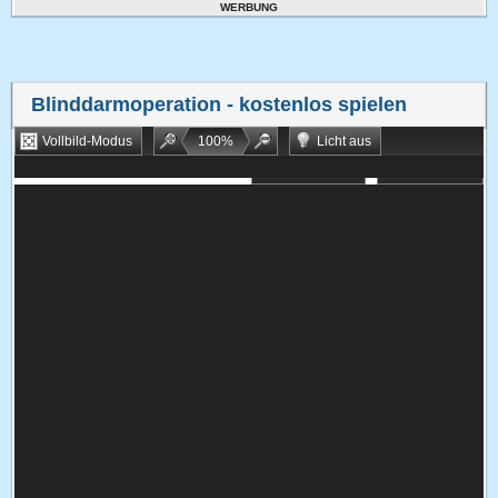
WERBUNG
Blinddarmoperation
- kostenlos spielen
Vollbild-Modus
100
%
Licht aus
Bookmarken
Zufallsspiel