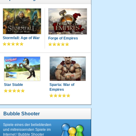
Stormfall: Age of War
Forge of Empires
Star Stable
Sparta: War of
Empires
Bubble Shooter
Spiele eines der beliebtesten
und mitreissensten Spiele im
Internet ! Bubble Shooter