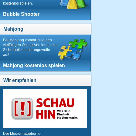
kostenlos spielen.
Bubble Shooter
Mahjong
Bei Mahjong kommt in seinen
vielfältigen Online-Versionen mit
Sicherheit keine Langeweile
auf!
Mahjong kostenlos spielen
Wir empfehlen
Der Medienratgeber für