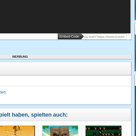
Embed-Code:
WERBUNG
s
lden
.
ielt haben, spielten auch: