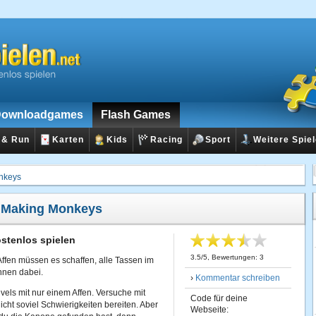
ownloadgames
Flash Games
 & Run
Karten
Kids
Racing
Sport
Weitere Spie
nkeys
:
Making Monkeys
stenlos spielen
3.5
/
5
, Bewertungen:
3
Affen müssen es schaffen, alle Tassen im
ihnen dabei.
›
Kommentar schreiben
vels mit nur einem Affen. Versuche mit
Code für deine
icht soviel Schwierigkeiten bereiten. Aber
Webseite: