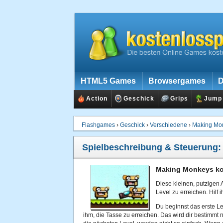
HTML5 Games
Browsergames
D
Action
Geschick
Grips
Jump
Flashgames
›
Geschick
›
Verschiedene
›
Making Mo
Spielbeschreibung & Steuerung
Making Monkeys ko
Diese kleinen, putzigen 
Level zu erreichen. Hilf 
Du beginnst das erste Le
ihm, die Tasse zu erreichen. Das wird dir bestimmt n