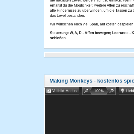
die nächsten Level, werden nicht so einfach. Wenn
erhältst du die Möglichkeit, weitere Affen zu erscha
alle Hindernisse zu überwinden, um die Tassen zu 
das Level bestanden.
Wir wünschen euch viel Spaß, auf kostenlosspielen.
Steuerung: W, A, D - Affen bewegen; Leertaste -
schießen.
Making Monkeys
- kostenlos spi
Vollbild-Modus
100
%
Lich