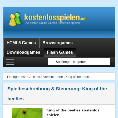
HTML5 Games
Browsergames
Downloadgames
Flash Games
Flashgames
›
Geschick
›
Verschiedene
›
King of the beetles
Spielbeschreibung & Steuerung:
King of the
beetles
King of the beetles kostenlos
spielen