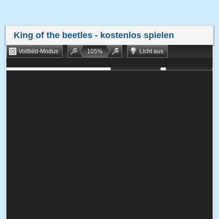
King of the beetles
- kostenlos spielen
Vollbild-Modus
105
%
Licht aus
Bookmarken
Zufallsspiel