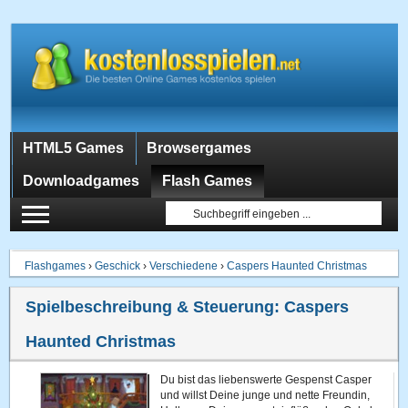
HTML5 Games
Browsergames
Downloadgames
Flash Games
Flashgames
›
Geschick
›
Verschiedene
›
Caspers Haunted Christmas
Spielbeschreibung & Steuerung:
Caspers
Haunted Christmas
Du bist das liebenswerte Gespenst Casper
und willst Deine junge und nette Freundin,