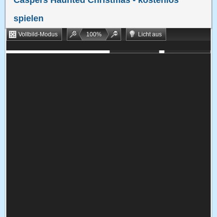
Caspers Haunted Christmas
- kostenlos
spielen
Vollbild-Modus
100
%
Licht aus
Bookmarken
Zufallsspiel