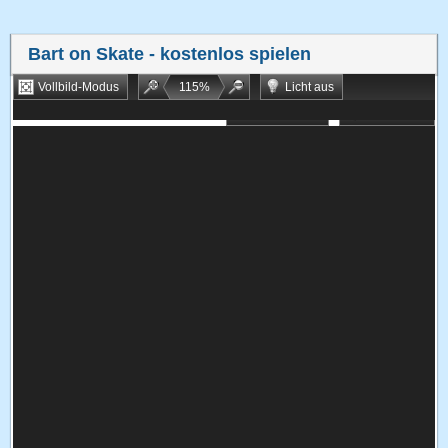
Bart on Skate
- kostenlos spielen
Vollbild-Modus
115
%
Licht aus
Bookmarken
Zufallsspiel