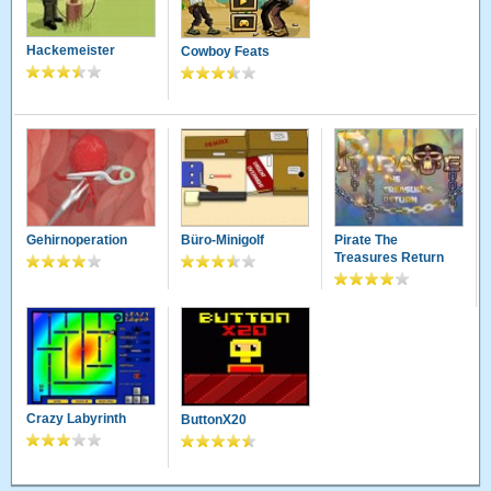
Hackemeister
Cowboy Feats
Gehirnoperation
Büro-Minigolf
Pirate The
Treasures Return
Crazy Labyrinth
ButtonX20