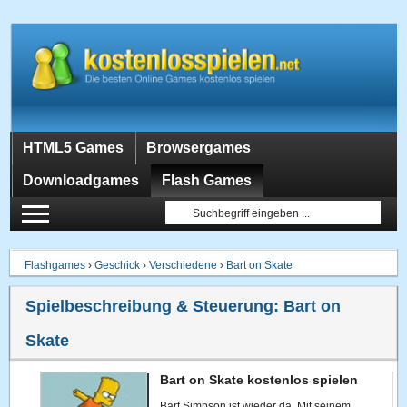
HTML5 Games
Browsergames
Downloadgames
Flash Games
Flashgames
›
Geschick
›
Verschiedene
›
Bart on Skate
Spielbeschreibung & Steuerung:
Bart on
Skate
Bart on Skate kostenlos spielen
Bart Simpson ist wieder da. Mit seinem