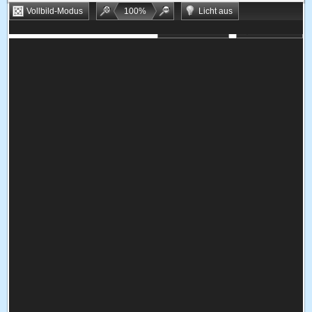
Vollbild-Modus
100
%
Licht aus
Bookmarken
Zufallsspiel