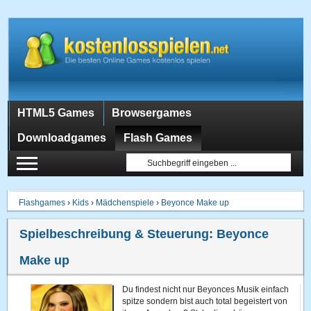
HTML5 Games
Browsergames
Downloadgames
Flash Games
Flashgames
›
Kids
›
Mädchenspiele
›
Beyonce Make up
Spielbeschreibung & Steuerung:
Beyonce
Make up
Du findest nicht nur Beyonces Musik einfach
spitze sondern bist auch total begeistert von