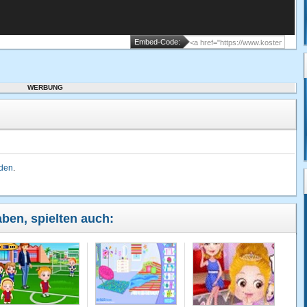
Embed-Code:
WERBUNG
lden
.
aben, spielten auch: