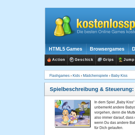
HTML5 Games
Browsergames
D
Action
Geschick
Grips
Jump
Flashgames
›
Kids
›
Mädchenspiele
›
Baby Kiss
Spielbeschreibung & Steuerung
In dem Spiel „Baby Kiss
unbemerkt andere Babys
vorgehen, denn die Mutte
also immer darauf, dass 
wenn Du das andere Baby 
für Dich gelaufen.