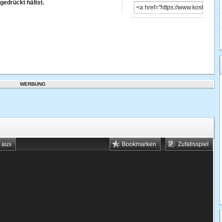
gedrückt hältst.
WERBUNG
t aus
Bookmarken
Zufallsspiel