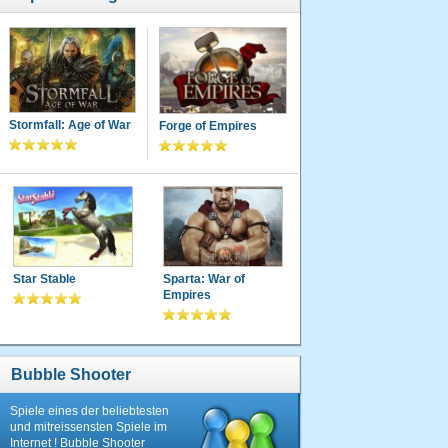
Stormfall: Age of War
Forge of Empires
Star Stable
Sparta: War of
Empires
Bubble Shooter
Spiele eines der beliebtesten
und mitreissensten Spiele im
Internet ! Bubble Shooter