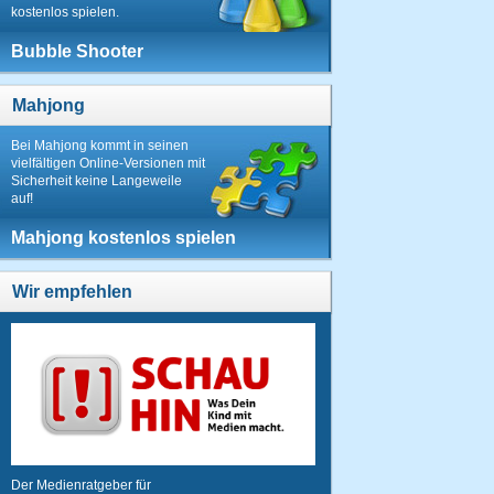
kostenlos spielen.
Bubble Shooter
Mahjong
Bei Mahjong kommt in seinen
vielfältigen Online-Versionen mit
Sicherheit keine Langeweile
auf!
Mahjong kostenlos spielen
Wir empfehlen
Der Medienratgeber für