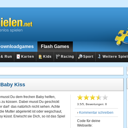
ownloadgames
Flash Games
 & Run
Karten
Kids
Racing
Sport
Weitere Spie
:
Baby Kiss
“ musst Du dem frechen Baby helfen,
 zu küssen. Dabei musst Du geschickt
3.5
/
5
, Bewertungen:
8
r darf das natürlich nicht sehen. Achte
die Mutter abgelenkt ist oder wegschaut,
›
Kommentar schreiben
küsst. Erwischt sie Dich, so ist das Spiel
Code für deine
Webseite: