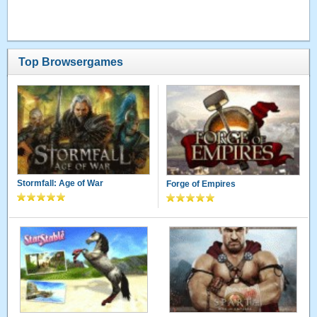
Top Browsergames
Stormfall: Age of War
Forge of Empires