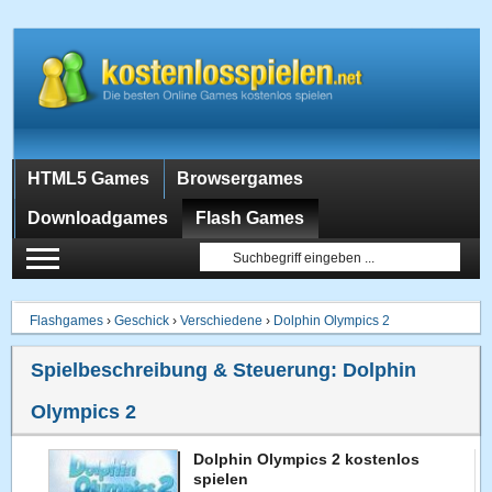
HTML5 Games
Browsergames
Downloadgames
Flash Games
Flashgames
›
Geschick
›
Verschiedene
›
Dolphin Olympics 2
Spielbeschreibung & Steuerung:
Dolphin
Olympics 2
Dolphin Olympics 2 kostenlos
spielen