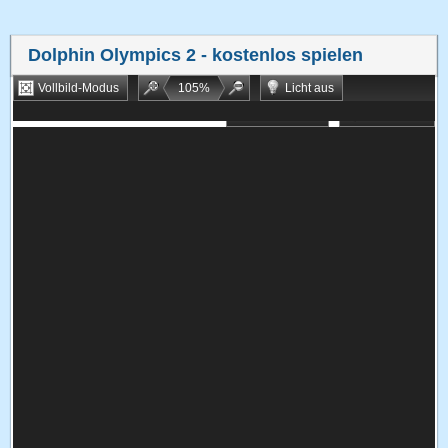
Dolphin Olympics 2
- kostenlos spielen
Vollbild-Modus
105
%
Licht aus
Bookmarken
Zufallsspiel