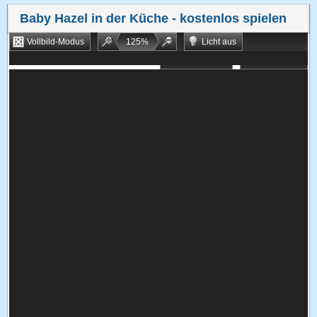
Baby Hazel in der Küche
- kostenlos spielen
Vollbild-Modus
125
%
Licht aus
Bookmarken
Zufallsspiel