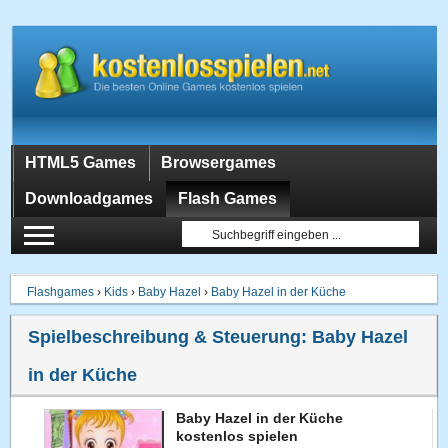
HTML5 Games
Browsergames
Downloadgames
Flash Games
Flashgames
›
Kids
›
Baby Hazel
›
Baby Hazel in der Küche
Spielbeschreibung & Steuerung:
Baby Hazel
in der Küche
Baby Hazel in der Küche
kostenlos spielen