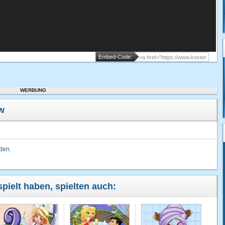
Embed-Code:
WERBUNG
w
lden
.
pielt haben, spielten auch: