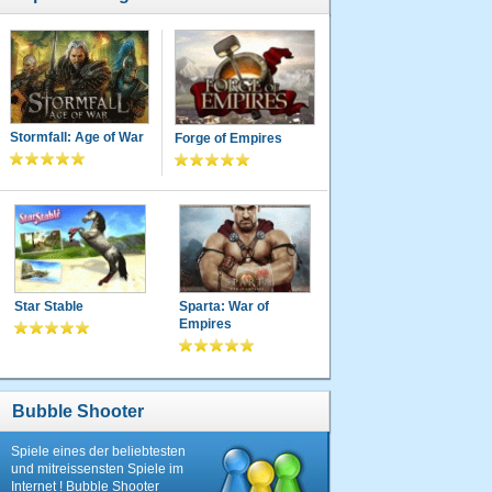
Stormfall: Age of War
Forge of Empires
Star Stable
Sparta: War of
Empires
Bubble Shooter
Spiele eines der beliebtesten
und mitreissensten Spiele im
Internet ! Bubble Shooter