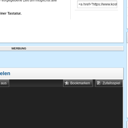
ie vorgegebene Zeit um möglichst alle
iner Tastatur.
WERBUNG
ielen
t aus
Bookmarken
Zufallsspiel