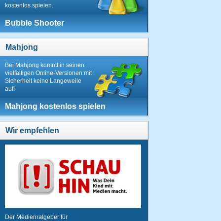
kostenlos spielen.
Bubble Shooter
Mahjong
Bei Mahjong kommt in seinen
vielfältigen Online-Versionen mit
Sicherheit keine Langeweile
auf!
Mahjong kostenlos spielen
Wir empfehlen
Der Medienratgeber für