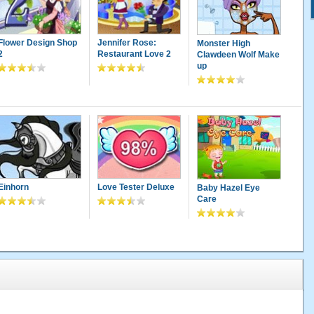
Flower Design Shop
Jennifer Rose:
Monster High
2
Restaurant Love 2
Clawdeen Wolf Make
up
Einhorn
Love Tester Deluxe
Baby Hazel Eye
Care