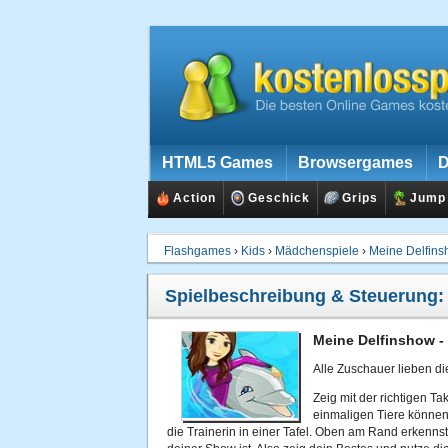
HTML5 Games
Browsergames
D
Action
Geschick
Grips
Jump
Flashgames
›
Kids
›
Mädchenspiele
›
Meine Delfin
Spielbeschreibung & Steuerung
Meine Delfinshow -
Alle Zuschauer lieben di
Zeig mit der richtigen Ta
einmaligen Tiere können
die Trainerin in einer Tafel. Oben am Rand erkennst