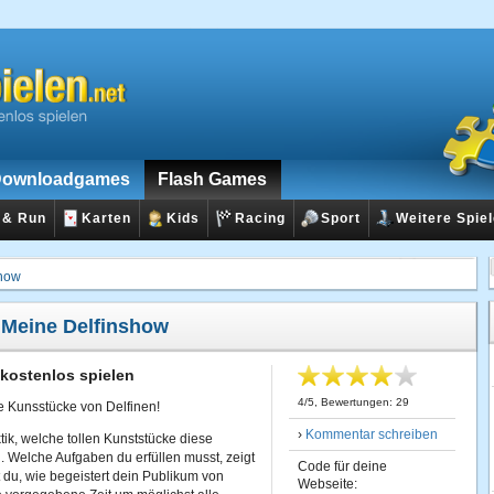
ownloadgames
Flash Games
 & Run
Karten
Kids
Racing
Sport
Weitere Spie
show
:
Meine Delfinshow
 kostenlos spielen
4
/
5
, Bewertungen:
29
e Kunsstücke von Delfinen!
›
Kommentar schreiben
ktik, welche tollen Kunststücke diese
. Welche Aufgaben du erfüllen musst, zeigt
Code für deine
 du, wie begeistert dein Publikum von
Webseite: