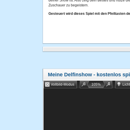
deiner Show ist. Also zeig dein Bestes und nutze d
Zuschauer zu begeistern.
Gesteuert wird dieses Spiel mit den Pfeiltasten de
Meine Delfinshow
- kostenlos sp
Vollbild-Modus
105
%
Lich