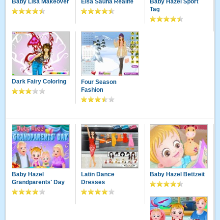
Baby Lisa Makeover
Elsa Sauna Realife
Baby Hazel Sport
Tag
Dark Fairy Coloring
Four Season
Fashion
Baby Hazel
Latin Dance
Baby Hazel Bettzeit
Grandparents' Day
Dresses