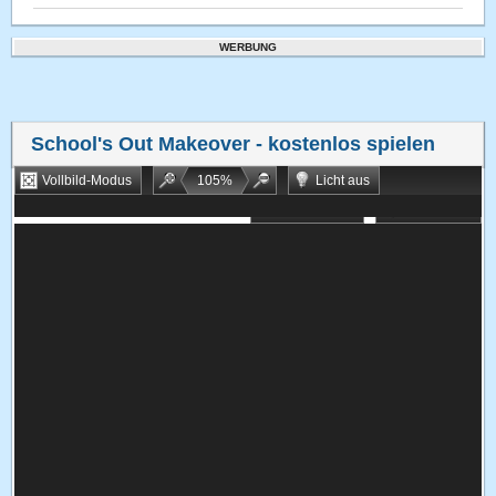
WERBUNG
School's Out Makeover
- kostenlos spielen
Vollbild-Modus
105
%
Licht aus
Bookmarken
Zufallsspiel