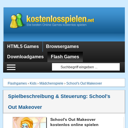
HTML5 Games
Browsergames
Downloadgames
Flash Games
Flashgames
›
Kids
›
Mädchenspiele
›
School's Out Makeover
Spielbeschreibung & Steuerung:
School's
Out Makeover
School's Out Makeover
kostenlos online spielen