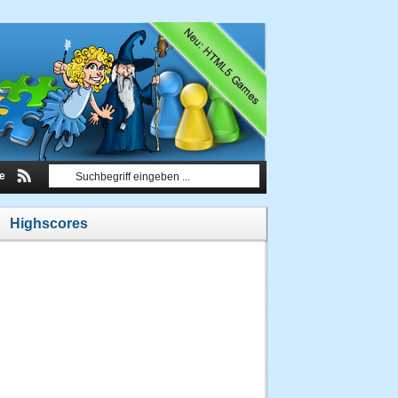
le
Highscores
1.
sulk
13685
Punkte
03.09.2013
um 16:00
Uhr
2.
liliput14
13260
Punkte