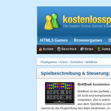
HTML5 Games
Browsergames
D
Action
Geschick
Grips
Jump
Flashgames
›
Action
›
Schießen
›
BrikBrek
Spielbeschreibung & Steuerung
BrikBrek kostenlos 
BrikBrek ist der perfekte
dir nicht erst komplizier
losspielen. Ziel in jedem 
aus dem Spielfeld zu en
kannst du die Flugrichtung des Balls bestimmen, in 