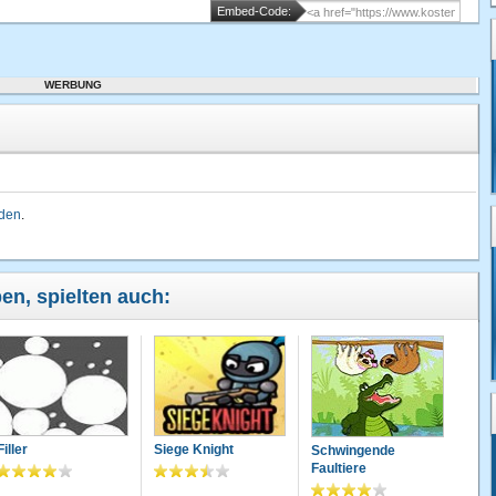
Embed-Code:
WERBUNG
lden
.
ben, spielten auch:
Filler
Siege Knight
Schwingende
Faultiere