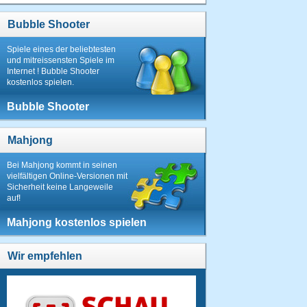
Uhr
Bubble Shooter
12.
sulk
Spiele eines der beliebtesten
6055
und mitreissensten Spiele im
Punkte
Internet ! Bubble Shooter
03.09.2013
kostenlos spielen.
um 20:44
Uhr
Bubble Shooter
13.
sulk
Mahjong
5885
Punkte
Bei Mahjong kommt in seinen
03.09.2013
vielfältigen Online-Versionen mit
um 16:51
Sicherheit keine Langeweile
Uhr
auf!
14.
sulk
Mahjong kostenlos spielen
5725
Punkte
Wir empfehlen
03.09.2013
um 21:03
Uhr