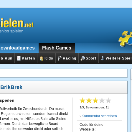
ownloadgames
Flash Games
 & Run
Karten
Kids
Racing
Sport
Weitere Spie
:
BrikBrek
spielen
3
/
5
, Bewertungen:
11
 Zeitvertreib für Zwischendurch. Du musst
te Regeln durchlesen, sondern kannst direkt
›
Kommentar schreiben
Level ist es, mit Hilfe des Balls alle Steine
tfernen. Durch das bewegliche Board
Code für deine
dem du ihn entweder direkt oder seitlich
Webseite: