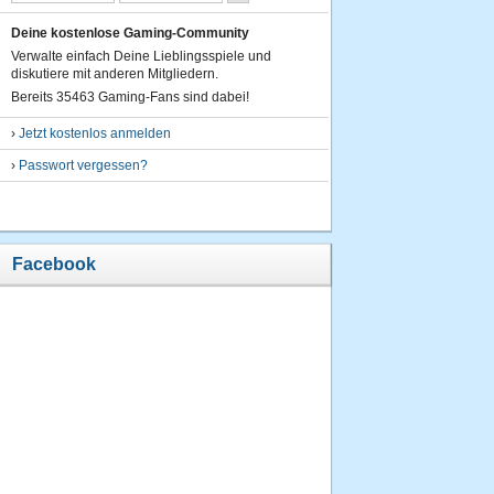
13.11.2013
um 19:08
Deine kostenlose Gaming-Community
Uhr
Verwalte einfach Deine Lieblingsspiele und
diskutiere mit anderen Mitgliedern.
6.
sulk
Bereits 35463 Gaming-Fans sind dabei!
8380
Punkte
›
Jetzt kostenlos anmelden
03.09.2013
›
Passwort vergessen?
um 16:28
Uhr
7.
liliput14
Facebook
8350
Punkte
02.12.2013
um 13:15
Uhr
8.
liliput14
7535
Punkte
07.11.2013