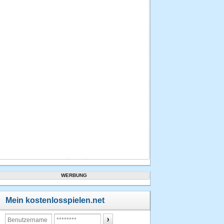
08.11.2013
um 14:07
Uhr
3.
sulk
11290
Punkte
03.09.2013
um 20:49
Uhr
4.
liliput14
10610
Punkte
15.11.2013
um 10:29
Uhr
WERBUNG
5.
liliput14
Mein kostenlosspielen.net
10270
Punkte