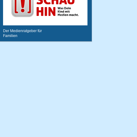
15.
sulk
5295
Punkte
03.09.2013
um 20:37
Uhr
Der Medienratgeber für
Familien
16.
liliput14
5265
Punkte
12.11.2013
um 13:59
Uhr
17.
dini
4860
Punkte
23.08.2013
um 21:11
Uhr
18.
sulk
4090