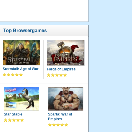
um 19:02
Uhr
9.
liliput14
Top Browsergames
7435
Punkte
02.11.2013
um 20:49
Uhr
10.
Stormfall: Age of War
liliput14
Forge of Empires
6125
Punkte
13.11.2013
um 19:13
Uhr
11.
sulk
Star Stable
Sparta: War of
6070
Empires
Punkte
03.09.2013
um 20:41