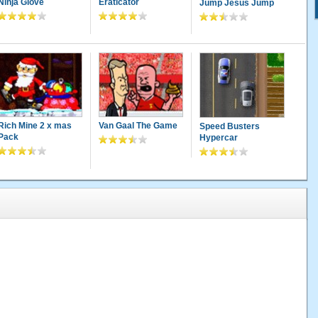
Ninja Glove
Eraticator
Jump Jesus Jump
Rich Mine 2 x mas
Van Gaal The Game
Speed Busters
Pack
Hypercar