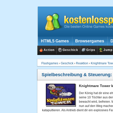
HTML5 Games
Browsergames
D
Action
Geschick
Grips
Jump
Flashgames
›
Geschick
›
Reaktion
›
Knightmare Tow
Spielbeschreibung & Steuerung
Knightmare Tower k
Der König hat dir eine e
seine 10 Töchter aus de
bewacht wird, befreien. 
nun auf den Weg machen.
katapultieren. Als Antrieb dient dir ein explosives