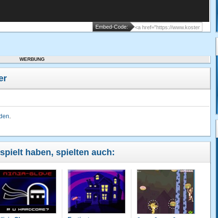
Embed-Code:
WERBUNG
er
lden
.
spielt haben, spielten auch: