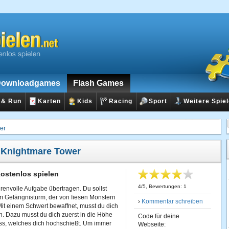
ownloadgames
Flash Games
 & Run
Karten
Kids
Racing
Sport
Weitere Spie
er
:
Knightmare Tower
ostenlos spielen
4
/
5
, Bewertungen:
1
hrenvolle Aufgabe übertragen. Du sollst
m Gefängnisturm, der von fiesen Monstern
›
Kommentar schreiben
Mit einem Schwert bewaffnet, musst du dich
 Dazu musst du dich zuerst in die Höhe
Code für deine
 Fass, welches dich hochschießt. Um immer
Webseite: