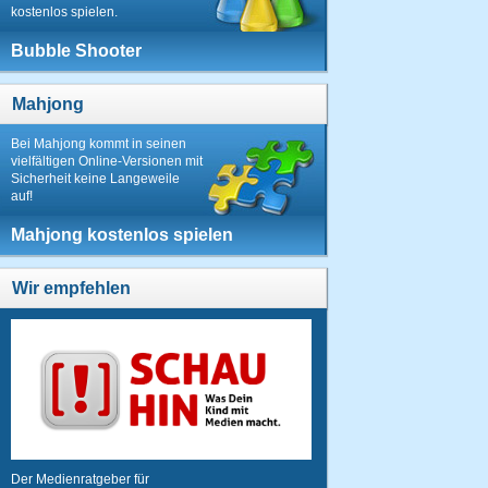
kostenlos spielen.
Bubble Shooter
Mahjong
Bei Mahjong kommt in seinen
vielfältigen Online-Versionen mit
Sicherheit keine Langeweile
auf!
Mahjong kostenlos spielen
Wir empfehlen
Der Medienratgeber für