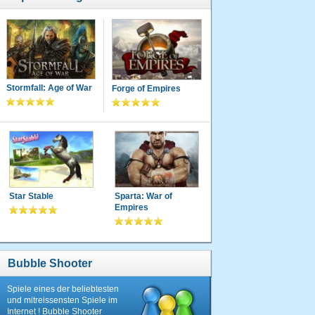
Stormfall: Age of War
Forge of Empires
Star Stable
Sparta: War of
Empires
Bubble Shooter
Spiele eines der beliebtesten
und mitreissensten Spiele im
Internet ! Bubble Shooter