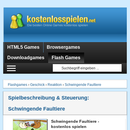
HTML5 Games
Browsergames
Downloadgames
Flash Games
Flashgames
›
Geschick
›
Reaktion
›
Schwingende Faultiere
Spielbeschreibung & Steuerung:
Schwingende Faultiere
Schwingende Faultiere -
kostenlos spielen