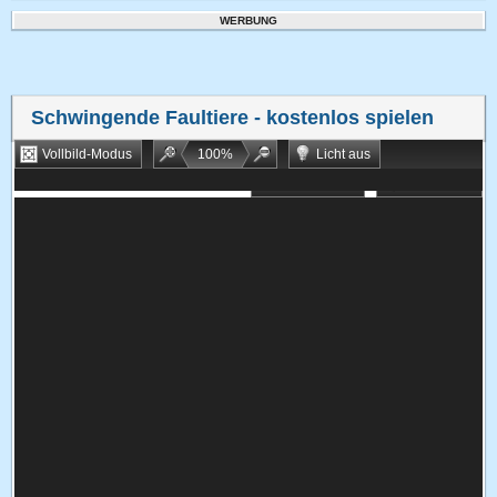
WERBUNG
Schwingende Faultiere
- kostenlos spielen
Vollbild-Modus
100
%
Licht aus
Bookmarken
Zufallsspiel