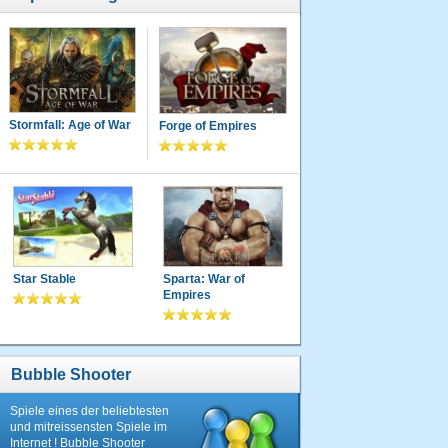
Stormfall: Age of War
Forge of Empires
Star Stable
Sparta: War of
Empires
Bubble Shooter
Spiele eines der beliebtesten
und mitreissensten Spiele im
Internet ! Bubble Shooter