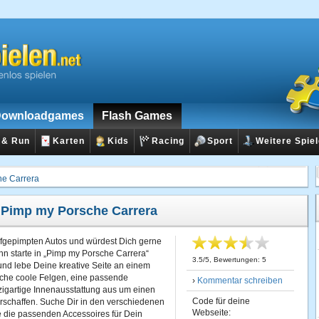
ownloadgames
Flash Games
 & Run
Karten
Kids
Racing
Sport
Weitere Spie
he Carrera
:
Pimp my Porsche Carrera
aufgepimpten Autos und würdest Dich gerne
nn starte in „Pimp my Porsche Carrera“
3.5
/
5
, Bewertungen:
5
nd lebe Deine kreative Seite an einem
che coole Felgen, eine passende
›
Kommentar schreiben
zigartige Innenausstattung aus um einen
Code für deine
rschaffen. Suche Dir in den verschiedenen
Webseite:
te die passenden Accessoires für Dein