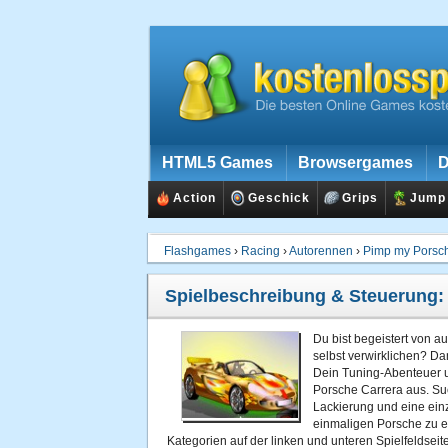
HTML5 Games
Browsergames
D
Action
Geschick
Grips
Jump
Flashgames
›
Racing
›
Autorennen
›
Pimp my Porsc
Spielbeschreibung & Steuerung
Du bist begeistert von 
selbst verwirklichen? Da
Dein Tuning-Abenteuer u
Porsche Carrera aus. Su
Lackierung und eine ein
einmaligen Porsche zu e
Kategorien auf der linken und unteren Spielfeldsei