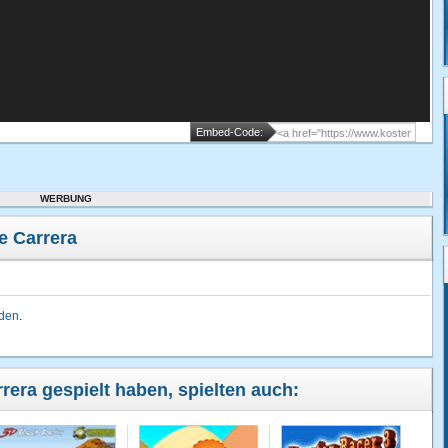
Embed-Code:
WERBUNG
 Carrera
lden
.
rera gespielt haben, spielten auch: