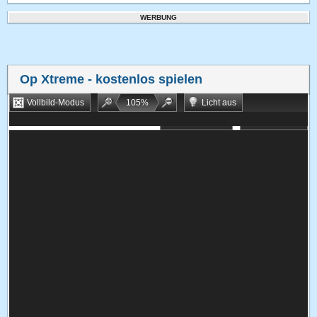
WERBUNG
Op Xtreme
- kostenlos spielen
Vollbild-Modus
105
%
Licht aus
Bookmarken
Zufallsspiel