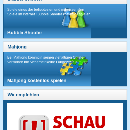
Spiele eines der beliebtesten und mitreissensten
Spiele im Internet ! Bubble Shooter kostenlos spielen.
Bubble Shooter
Mahjong
Bei Mahjong kommt in seinen vielfältigen Online-
Versionen mit Sicherheit keine Langeweile auf!
Mahjong kostenlos spielen
Wir empfehlen