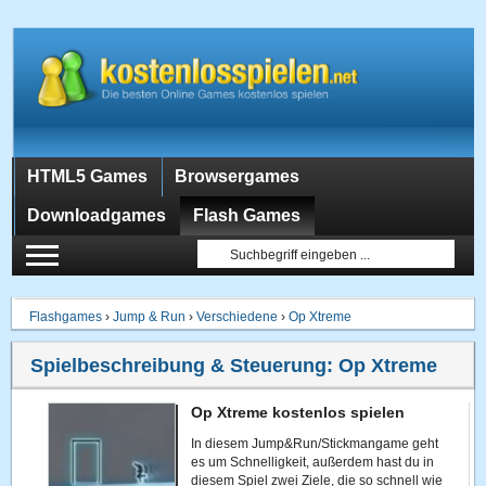
HTML5 Games
Browsergames
Downloadgames
Flash Games
Flashgames
›
Jump & Run
›
Verschiedene
›
Op Xtreme
Spielbeschreibung & Steuerung:
Op Xtreme
Op Xtreme kostenlos spielen
In diesem Jump&Run/Stickmangame geht
es um Schnelligkeit, außerdem hast du in
diesem Spiel zwei Ziele, die so schnell wie