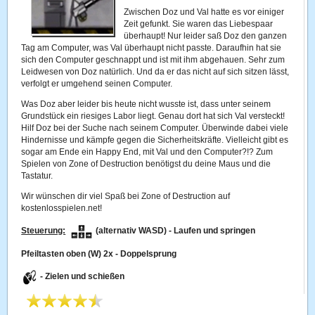
Zwischen Doz und Val hatte es vor einiger
Zeit gefunkt. Sie waren das Liebespaar
überhaupt! Nur leider saß Doz den ganzen
Tag am Computer, was Val überhaupt nicht passte. Daraufhin hat sie
sich den Computer geschnappt und ist mit ihm abgehauen. Sehr zum
Leidwesen von Doz natürlich. Und da er das nicht auf sich sitzen lässt,
verfolgt er umgehend seinen Computer.
Was Doz aber leider bis heute nicht wusste ist, dass unter seinem
Grundstück ein riesiges Labor liegt. Genau dort hat sich Val versteckt!
Hilf Doz bei der Suche nach seinem Computer. Überwinde dabei viele
Hindernisse und kämpfe gegen die Sicherheitskräfte. Vielleicht gibt es
sogar am Ende ein Happy End, mit Val und den Computer?!? Zum
Spielen von Zone of Destruction benötigst du deine Maus und die
Tastatur.
Wir wünschen dir viel Spaß bei Zone of Destruction auf
kostenlosspielen.net!
Steuerung:
(alternativ WASD) - Laufen und springen
Pfeiltasten oben (W) 2x - Doppelsprung
- Zielen und schießen