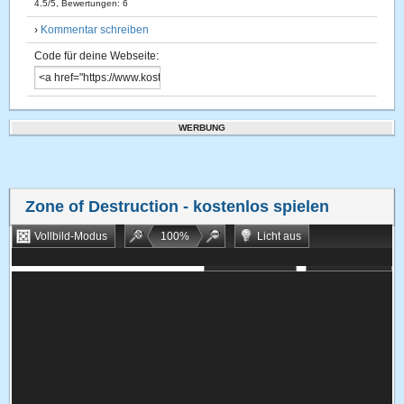
4.5
/
5
, Bewertungen:
6
›
Kommentar schreiben
Code für deine Webseite:
WERBUNG
Zone of Destruction
- kostenlos spielen
Vollbild-Modus
100
%
Licht aus
Bookmarken
Zufallsspiel