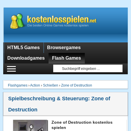
HTML5 Games
Browsergames
Downloadgames
Flash Games
Flashgames
›
Action
›
Schießen
›
Zone of Destruction
Spielbeschreibung & Steuerung:
Zone of
Destruction
Zone of Destruction kostenlos
spielen