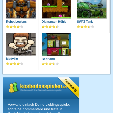
Robot Legions
Diamanten Höhle
SWAT Tank
Madville
Beerland
Verwalte einfach Deine Lieblingsspiele,
schreibe Kommentare und trete in