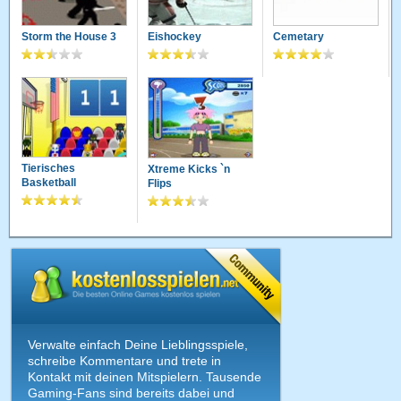
Storm the House 3
Eishockey
Cemetary
Tierisches
Xtreme Kicks `n
Basketball
Flips
Verwalte einfach Deine Lieblingsspiele,
schreibe Kommentare und trete in
Kontakt mit deinen Mitspielern. Tausende
Gaming-Fans sind bereits dabei und