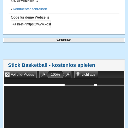
4
/
5
, Bewertungen:
1
›
Kommentar schreiben
Code für deine Webseite:
WERBUNG
Stick Basketball
- kostenlos spielen
Vollbild-Modus
105
%
Licht aus
Bookmarken
Zufallsspiel