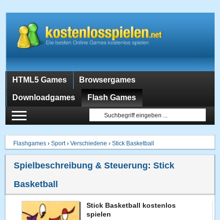
HTML5 Games
Browsergames
Downloadgames
Flash Games
Flashgames
›
Sport
›
Verschiedene
›
Stick Basketball
Spielbeschreibung & Steuerung:
Stick
Basketball
Stick Basketball kostenlos
spielen