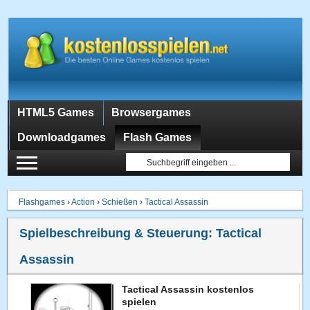
HTML5 Games
Browsergames
Downloadgames
Flash Games
Flashgames
›
Action
›
Schießen
›
Tactical Assassin
Spielbeschreibung & Steuerung:
Tactical
Assassin
Tactical Assassin kostenlos
spielen