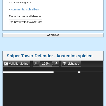
4
/
5
, Bewertungen:
4
›
Kommentar schreiben
Code für deine Webseite:
WERBUNG
Sniper Tower Defender
- kostenlos spielen
Vollbild-Modus
125
%
Licht aus
Bookmarken
Zufallsspiel