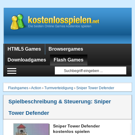
HTML5 Games
Browsergames
Downloadgames
Flash Games
Flashgames
›
Action
›
Turmverteidigung
›
Sniper Tower Defender
Spielbeschreibung & Steuerung:
Sniper
Tower Defender
Sniper Tower Defender
kostenlos spielen