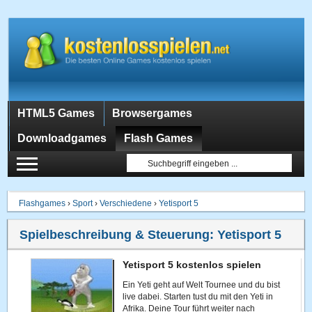
HTML5 Games
Browsergames
Downloadgames
Flash Games
Flashgames
›
Sport
›
Verschiedene
›
Yetisport 5
Spielbeschreibung & Steuerung:
Yetisport 5
Yetisport 5 kostenlos spielen
Ein Yeti geht auf Welt Tournee und du bist
live dabei. Starten tust du mit den Yeti in
Afrika. Deine Tour führt weiter nach