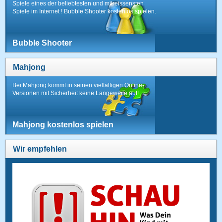
Spiele eines der beliebtesten und mitreissensten
Spiele im Internet ! Bubble Shooter kostenlos spielen.
Bubble Shooter
Mahjong
Bei Mahjong kommt in seinen vielfältigen Online-
Versionen mit Sicherheit keine Langeweile auf!
Mahjong kostenlos spielen
Wir empfehlen