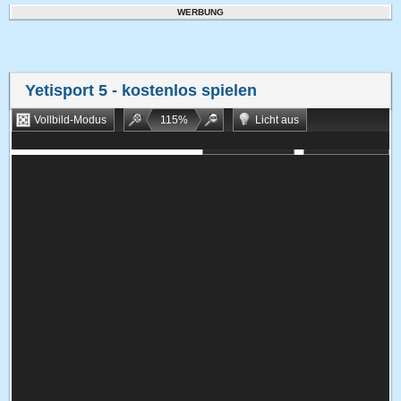
WERBUNG
Yetisport 5
- kostenlos spielen
Vollbild-Modus
115
%
Licht aus
Bookmarken
Zufallsspiel