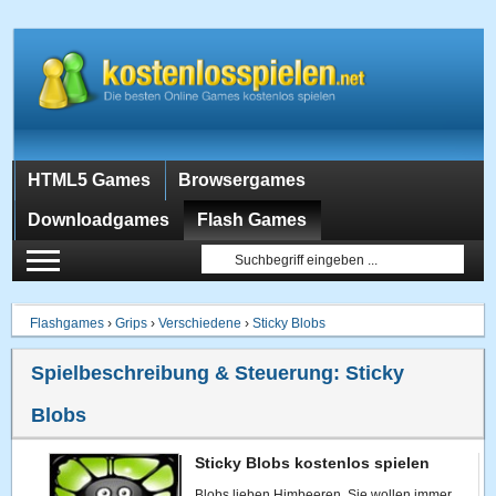
HTML5 Games
Browsergames
Downloadgames
Flash Games
Flashgames
›
Grips
›
Verschiedene
›
Sticky Blobs
Spielbeschreibung & Steuerung:
Sticky
Blobs
Sticky Blobs kostenlos spielen
Blobs lieben Himbeeren. Sie wollen immer