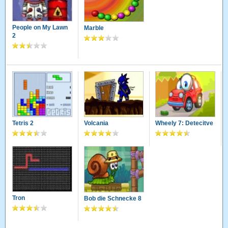
People on My Lawn
Marble
2
Tetris 2
Volcania
Wheely 7: Detecitve
Tron
Bob die Schnecke 8