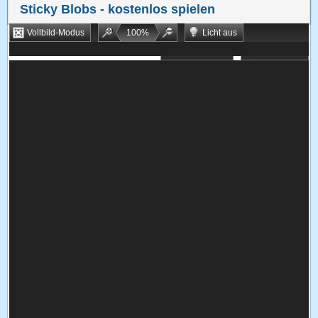
Sticky Blobs
- kostenlos spielen
Vollbild-Modus
100
%
Licht aus
Bookmarken
Zufallsspiel