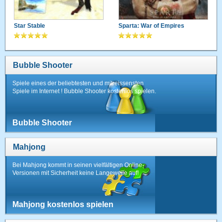
Star Stable
Sparta: War of Empires
Bubble Shooter
Spiele eines der beliebtesten und mitreissensten
Spiele im Internet ! Bubble Shooter kostenlos spielen.
Bubble Shooter
Mahjong
Bei Mahjong kommt in seinen vielfältigen Online-
Versionen mit Sicherheit keine Langeweile auf!
Mahjong kostenlos spielen