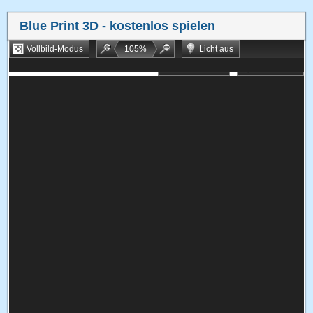
Blue Print 3D
- kostenlos spielen
Vollbild-Modus
105
%
Licht aus
Bookmarken
Zufallsspiel