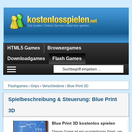
HTML5 Games
Browsergames
Downloadgames
Flash Games
Flashgames
›
Grips
›
Verschiedene
›
Blue Print 3D
Spielbeschreibung & Steuerung:
Blue Print
3D
Blue Print 3D kostenlos spielen
Dieses Game ist ein wunderbares Spiel, um